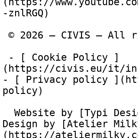
(https://www.youtube.co
-znlRGQ)

 © 2026 – CIVIS – All rights reserved

 - [ Cookie Policy ]
(https://civis.eu/it/in
- [ Privacy policy ](ht
policy)

  Website by [Typi Design](https://typi.be) • 
Design by [Atelier Milk
(https://ateliermilky.co