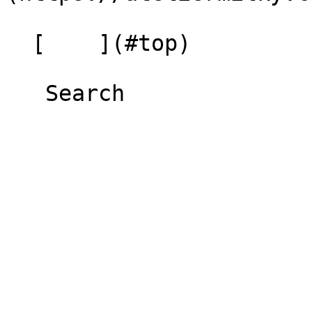
  [    ](#top)
