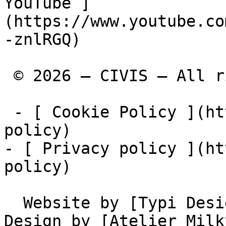
YouTube ]
(https://www.youtube.co
-znlRGQ)

 © 2026 – CIVIS – All rights reserved

 - [ Cookie Policy ](https://civis.eu/el/cookie-
policy)

- [ Privacy policy ](ht
policy)

  Website by [Typi Design](https://typi.be) • 
Design by [Atelier Milk