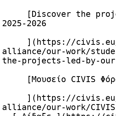
     [Discover the projects led by our students in 
2025-2026

     ](https://civis.eu/el/discover-civis-
alliance/our-work/stude
the-projects-led-by-our
     [Μουσείο CIVIS Φόρουμ Πανεπιστημίων

     ](https://civis.eu/el/discover-civis-
alliance/our-work/CIVIS