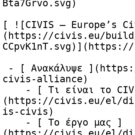
Bta7Grvo.svg)

[ ![CIVIS – Europe’s Ci
(https://civis.eu/build
CCpvK1nT.svg)](https://
 - [ Ανακάλυψε ](https://civis.eu/el/discover-
civis-alliance)

    - [ Τι είναι το CIVIS; ]
(https://civis.eu/el/di
is-civis)

    - [ Το έργο μας ]
(https://civis.eu/el/di