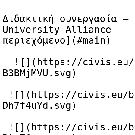
Διδακτική συνεργασία – 
University Alliance    
περιεχόμενο](#main)

  ![](https://civis.eu/build/assets/circle-09-
B3BMjMVU.svg)

 ![](https://civis.eu/build/assets/circle-02-
Dh7f4uYd.svg)

 ![](https://civis.eu/build/assets/circle-11-